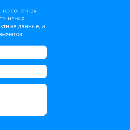
, но конечная
уточнения
актные данные, и
асчетов.