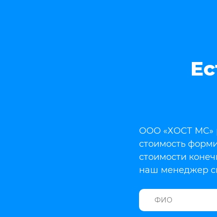
Ес
ООО «ХОСТ МС» р
стоимость форми
стоимости конеч
наш менеджер св