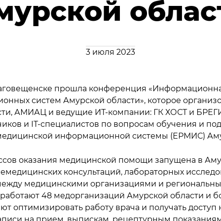
мурской облас
3 июля 2023
в Благовещенске прошла конференция «Информационн
онных систем Амурской области», которое организ
ти, АМИАЦ и ведущие ИТ-компании: ГК ХОСТ и БРЕГ
иков и IT-специалистов по вопросам обучения и под
медицинской информационной системы (ЕРМИС) Аму
ов оказания медицинской помощи запущена в Амурс
елемедицинских консультаций, лабораторных исслед
между медицинскими организациями и региональны
работают 48 медорганизаций Амурской области и бо
т оптимизировать работу врача и получать доступ 
записи на прием, выпискам, рецептурным показаниям