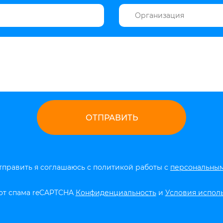
править я соглашаюсь с политикой работы с
персональны
от спама reCAPTCHA
Конфиденциальность
и
Условия испол