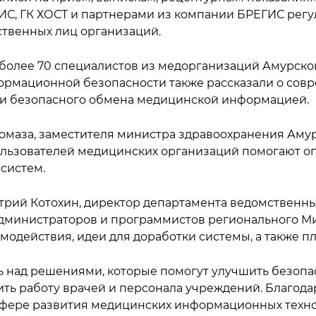
ИС, ГК ХОСТ и партнерами из компании БРЕГИС рег
ственных лиц организаций.
более 70 специалистов из медорганизаций Амурско
ормационной безопасности также рассказали о сов
 и безопасного обмена медицинской информацией.
омаза, заместителя министра здравоохранения Амур
ользователей медицинских организаций помогают о
систем.
ий Котохин, директор департамента ведомственных 
дминистраторов и программистов регионального М
модействия, идеи для доработки системы, а также 
ь над решениями, которые помогут улучшить безопа
ить работу врачей и персонала учреждений. Благо
сфере развития медицинских информационных техно