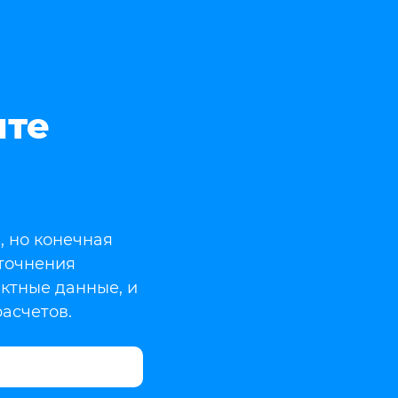
ите
, но конечная
уточнения
актные данные, и
асчетов.