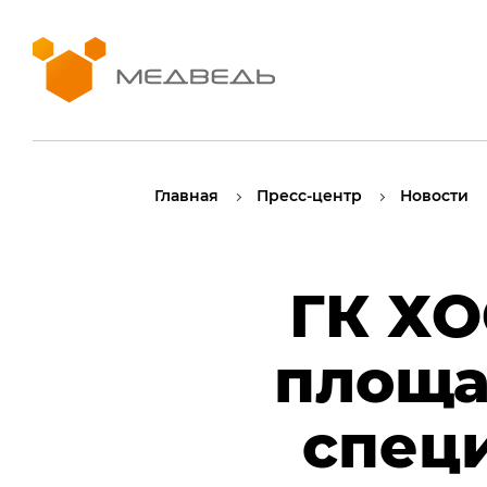
Главная
Пресс-центр
Новости
ГК ХО
площа
спец