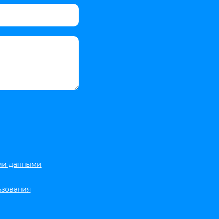
ми данными
ьзования